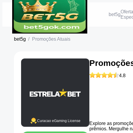
Ofert
bet5g
Espec
bet5g
Promoções Atuais
Promoções 
4.8
Curacao eGaming License
Explore as promoções
prêmios. Mergulhe na