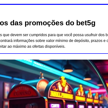
itos das promoções do bet5g
 que devem ser cumpridos para que você possa usufruir dos bene
ontrará informações sobre valor mínimo de depósito, prazos e c
itar ao máximo as ofertas disponíveis.