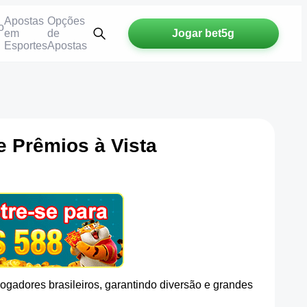
Apostas
Opções
o
em
de
Jogar bet5g
Esportes
Apostas
e Prêmios à Vista
ogadores brasileiros, garantindo diversão e grandes