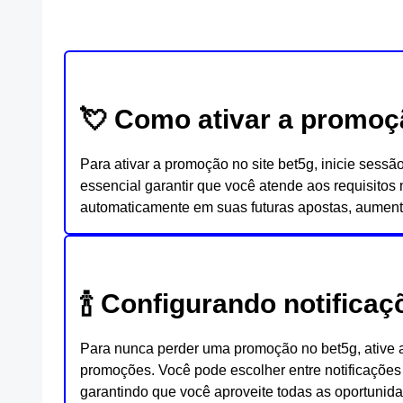
💘 Como ativar a promoç
Para ativar a promoção no site bet5g, inicie sess
essencial garantir que você atende aos requisito
automaticamente em suas futuras apostas, aumen
🍾 Configurando notifica
Para nunca perder uma promoção no bet5g, ative as
promoções. Você pode escolher entre notificações 
garantindo que você aproveite todas as oportunid