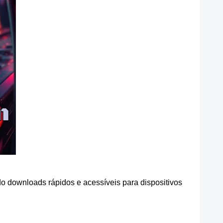
o downloads rápidos e acessíveis para dispositivos