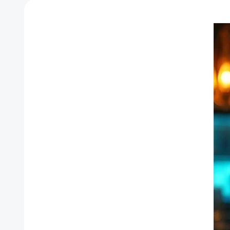
Informações básicas sobre Estrela Bet cassino