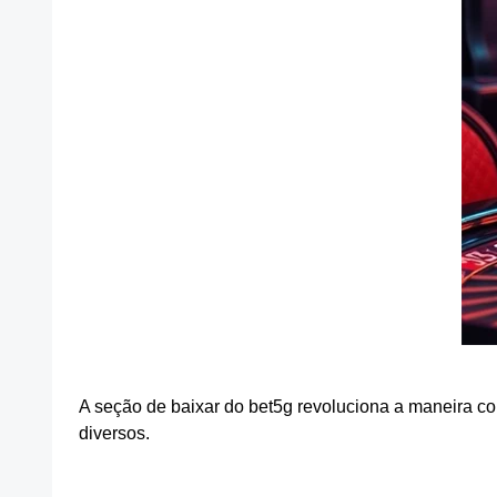
A seção de baixar do bet5g revoluciona a maneira co
diversos.