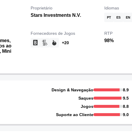
Proprietário
Idiomas
Stars Investments N.V.
PT
ES
EN
Fornecedores de Jogos
RTP
ames,
98%
+20
gos ao
 Mini
Design & Navegação
8.9
Saques
9.5
Jogos
8.8
Suporte ao Cliente
9.0