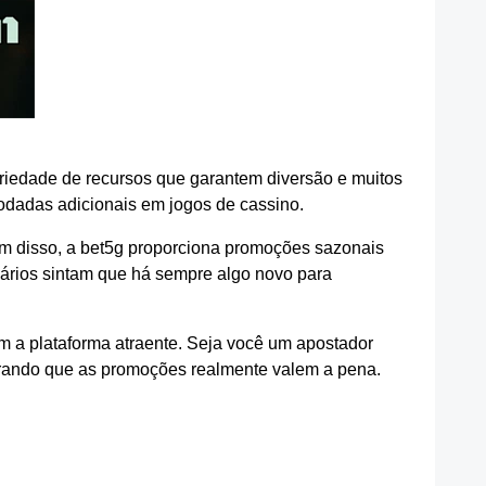
riedade de recursos que garantem diversão e muitos
odadas adicionais em jogos de cassino.
ém disso, a bet5g proporciona promoções sazonais
uários sintam que há sempre algo novo para
 a plataforma atraente. Seja você um apostador
trando que as promoções realmente valem a pena.