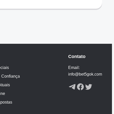
Contato
ciais
Email:
info@bet5gok.com
 Confiança
tuais
ine
postas